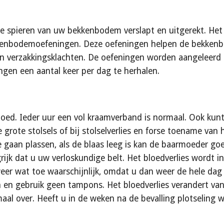
e spieren van uw bekkenbodem verslapt en uitgerekt. Het 
enbodemoefeningen. Deze oefeningen helpen de bekkenbod
 en verzakkingsklachten. De oefeningen worden aangeleer
gen een aantal keer per dag te herhalen.
loed. Ieder uur een vol kraamverband is normaal. Ook kunt u
ie grote stolsels of bij stolselverlies en forse toename van
 gaan plassen, als de blaas leeg is kan de baarmoeder goe
rijk dat u uw verloskundige belt. Het bloedverlies wordt i
eer wat toe waarschijnlijk, omdat u dan weer de hele dag 
n en gebruik geen tampons. Het bloedverlies verandert van
aal over. Heeft u in de weken na de bevalling plotseling 