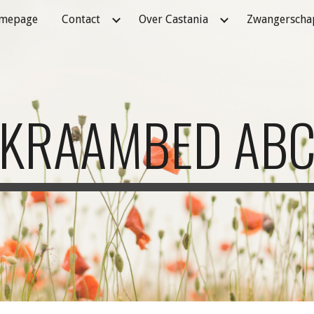
mepage
Contact
Over Castania
Zwangerscha
ip to main content
Skip to navigat
KRAAMBED AB