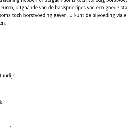
kleining hebben ondergaan soms toch volledig borstvoedin
euren, uitgaande van de basisprincipes van een goede sta
 soms toch borstvoeding geven. U kunt de bijvoeding via 
en.
uurlijk.
k