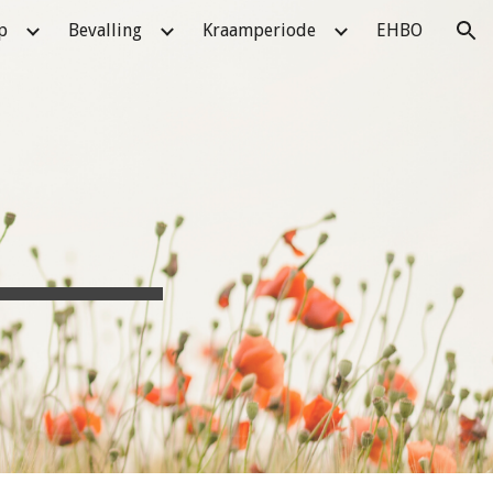
p
Bevalling
Kraamperiode
EHBO
ion
C