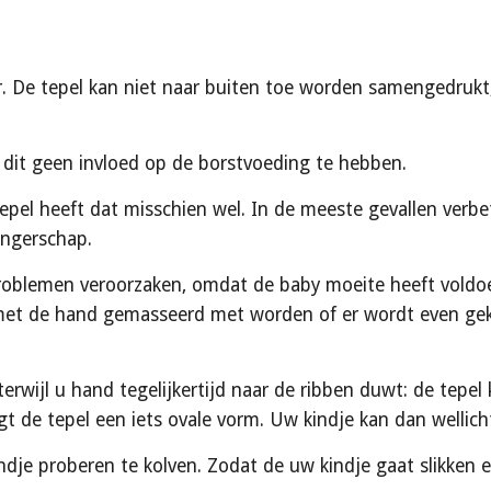
. De tepel kan niet naar buiten toe worden samengedrukt, s
ft dit geen invloed op de borstvoeding te hebben.
pel heeft dat misschien wel. In de meeste gevallen verbet
angerschap.
roblemen veroorzaken, omdat de baby moeite heeft voldoen
met de hand gemasseerd met worden of er wordt even gekol
erwijl u hand tegelijkertijd naar de ribben duwt: de tepel
gt de tepel een iets ovale vorm. Uw kindje kan dan wellic
dje proberen te kolven. Zodat de uw kindje gaat slikken 