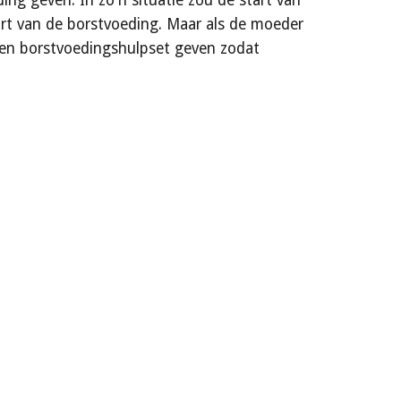
g geven. In zo'n situatie zou de start van 
rt van de borstvoeding. Maar als de moeder 
een borstvoedingshulpset geven zodat 